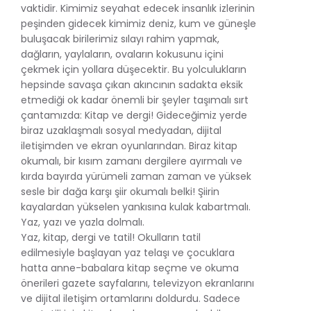
vaktidir. Kimimiz seyahat edecek insanlık izlerinin
peşinden gidecek kimimiz deniz, kum ve güneşle
buluşacak birilerimiz sılayı rahim yapmak,
dağların, yaylaların, ovaların kokusunu içini
çekmek için yollara düşecektir. Bu yolculukların
hepsinde savaşa çıkan akıncının sadakta eksik
etmediği ok kadar önemli bir şeyler taşımalı sırt
çantamızda: Kitap ve dergi! Gideceğimiz yerde
biraz uzaklaşmalı sosyal medyadan, dijital
iletişimden ve ekran oyunlarından. Biraz kitap
okumalı, bir kısım zamanı dergilere ayırmalı ve
kırda bayırda yürümeli zaman zaman ve yüksek
sesle bir dağa karşı şiir okumalı belki! Şiirin
kayalardan yükselen yankısına kulak kabartmalı.
Yaz, yazı ve yazla dolmalı.
Yaz, kitap, dergi ve tatil! Okulların tatil
edilmesiyle başlayan yaz telaşı ve çocuklara
hatta anne-babalara kitap seçme ve okuma
önerileri gazete sayfalarını, televizyon ekranlarını
ve dijital iletişim ortamlarını doldurdu. Sadece