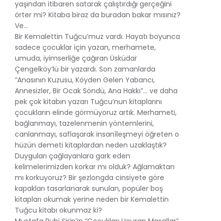
yaşından itibaren satarak çalıştırdığı gerçeğini
örter mi? Kitaba biraz da buradan bakar mısınız?
Ve…
Bir Kemalettin Tuğcu’muz vardı. Hayatı boyunca
sadece çocuklar için yazan, merhamete,
umuda, iyimserliğe çağıran Üsküdar
Çengelköy’lü bir yazardı. Son zamanlarda
“Anasının Kuzusu, Köyden Gelen Yabancı,
Annesizler, Bir Ocak Söndü, Ana Hakkı”... ve daha
pek çok kitabın yazarı Tuğcu’nun kitaplarını
çocukların elinde görmüyoruz artık. Merhameti,
bağlanmayı, tazelenmenin yöntemlerini,
canlanmayı, saflaşarak insanîleşmeyi öğreten o
hüzün demeti kitaplardan neden uzaklaştık?
Duyguları çağlayanlara gark eden
kelimelerimizden korkar mı olduk? Ağlamaktan
mı korkuyoruz? Bir şezlongda cinsiyete göre
kapakları tasarlanarak sunulan, popüler boş
kitapları okumak yerine neden bir Kemalettin
Tuğcu kitabı okunmaz ki?
Mustafa Ruhi Şirin’in “Çocukları Uçuran Masallar”