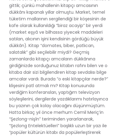
gittik; çünkü mahallenin kitapçı amcasının
dükkânı kapanalı yıllar olmuştu. Market, temel
tüketim mallarının sergilendiği bir köşesinin de
kafe olarak kullanıldığı “biraz acayip” bir yerdi
(market eşyâ ve bilhassa yiyecek maddeleri
satılan, alıcının işini kendisinin gördüğü büyük
dükkân). Kitap “domates, biber, patlıcan,
salatalık” gibi seçilebilir miydi? Geçmiş
zamanlarda kitapçı amcaların dükkânına
girdiğinizde sorduğunuz kitabın rafını bilen ve o
kitaba dair sizi bilgilendiren kitap sevdalısı bilge
amcalar vardı. Burada “o eski kitapçılar nerde?”
klişesini patl atmalı mı? Kitap konusunda
verdiğim konferansları, yaptığım televizyon
söyleşilerini, dergilerde yazdıklarımı hatırlayınca
bu yazının çok kolay olacağını düşünmüştüm.
Hatta birkaç yıl önce merhum Cemil Meriç’in
“Şezlong-nişîn” teriminden yararlanarak,
“Şezlong Entelektüelleri” başlıklı uzun bir yazı ile
“popüler kültürün kitabı da popülerleştirerek