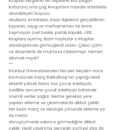
kitapları sergisinin en tepesine Batı pagan
kültürünü orta çağ Avrupa’sını masalsı anlatılarla
destekleyen büyücü
okullarını, entrikaları, insan ilişkilerini gerçeklikten
koparan, saygı ve merhametten bir kırıntı
taşımayan özel baskılı, parlak kapaklı, ciltli
kitaplara ayırmış. Bizim haylazlar o kitapları
arkadaşlarında görmüşlerdi zaten. Çekici çizim
ve desenlerle de muhteva cilalanmıştı. Hemen
alınmalı mıydı?
**
İstanbul Üniversitesinden Necdet Neydim Hoca
kontrolünde İnanç Bakkalbaşı’nın yaptığı Heidi
eksenli yüksek lisans tezi çocuk edebiyatı,
özellikle tercüme çocuk edebiyatı bahsinde
önemli veriler sağlar. Metne gereksiz yere
yapılan ekleme ve çıkarmalarda dikkat çekilir.
Her kesin inanç ve ideolojisi yönünde ekleme ya
da metni
dönüştürmede sakınca görmediğine dikkat
çekilir. Heidi yaşanmış gerçeğin portresi olsa da