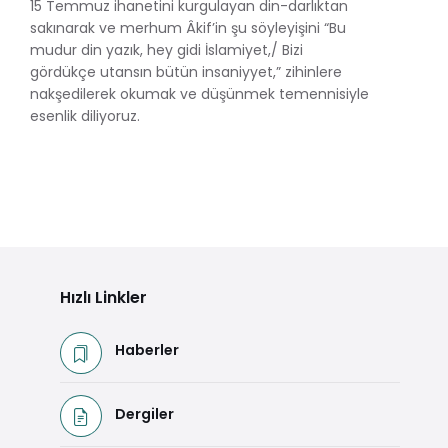
15 Temmuz ihanetini kurgulayan din-darlıktan
sakınarak ve merhum Âkif’in şu söyleyişini “Bu
mudur din yazık, hey gidi İslamiyet,/ Bizi
gördükçe utansın bütün insaniyyet,” zihinlere
nakşedilerek okumak ve düşünmek temennisiyle
esenlik diliyoruz.
Hızlı Linkler
Haberler
Dergiler