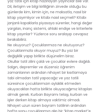
yaz tatili için kitap hazırlayan yayıncılar bile var.
Dil, iletişim ve bilgi kirliliğinin zirvede olduğu bu
günlerde kim, kimin için, ne maksatla, nasıl bir
kitap yayımlıyor ve kitabı nasıl seçmeli? Kitabı
janjanlı kapaklarla piyasaya sürenler, hangi değer
yargıları, inanç sistemi, ahlaki endişe ve kriterlerle
kitap yayınlar? Yüzlerce soru sıralayıp cevapsız
bırakabiliriz.
Ne okuyoruz? Çocuklarımıza ne okutuyoruz?
Çocuklarımızla okuyor muyuz? Bu yaz bir
değişiklik yapıp birlikte düşünelim biraz.
Okullar tatil zilini çaldı ve çocuklar evlere dağıldı.
Salgın, depremler ve düzensiz öğrenim
zamanlarının ardından nihayet bir kısıtlamaya
tabi olmadan tatil yapacağız ve yaz tatili
süresince çocuklarımızın aylaklık etmeden
okuyacakları hatta birlikte okuyacağımız kitapları
almak gerek. Kurban Bayramı telaşı, kurban ve
işler derken kitap almaya vaktimiz olmadı.
Nihayet uzun süren bayram tatilinin ardından
hafta sonu çocuklarımızı alıp bir “kitap market”e