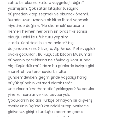
sahte bir okuma kültürü yaygınlaştırdığını”
yazmıştım. Çok satan kitaplar tuzağına
düşmeden kitap seçmek ve okumak önemli.
Burada uzun uzadıya bir kitap listesi yapmak
niyetinde değilim. “Ne okunmalı” sorusuna
hemen hemen her birimizin biraz fikir sahibi
olduğu Heidi ile ufuk turu yapalım
istedik. Sahi Heidi bize ne anlatır? Hiç
düşündünüz mü? İsviçre, Alp Amca, Peter, çıplak
ayaklı çocuklar… Bu küçücük kitabın Müslüman
dünyanın çocuklarına ne söylediği konusunda
hiç düşündük mü? Hazır bu günlerde İsviçre gibi
müreffeh ve terör sevici bir ülke
gündemdeyken, geçmişinde yaşadığı hangi
büyük günahın kefareti olarak terör
unsurlarına “merhametle” yaklaşıyor? Bu sorular
yine zor sorular ve kısa cevabı yok.
Çocuklarımızla adı Türkçe olmayan bir alışveriş
merkezinin üçüncü katındaki “Kitap Market”e
gidiyoruz, girişte kurduğu kocaman çocuk