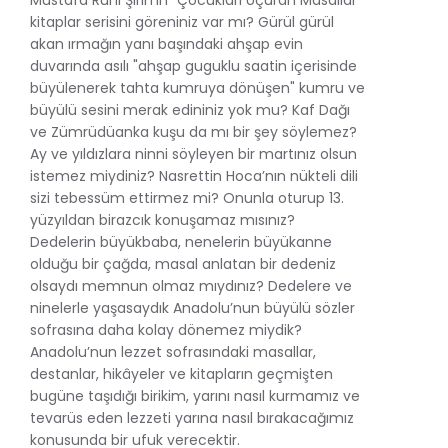
kitaplar serisini göreniniz var mı? Gürül gürül
akan ırmağın yanı başındaki ahşap evin
duvarında asılı "ahşap guguklu saatin içerisinde
büyülenerek tahta kumruya dönüşen" kumru ve
büyülü sesini merak edininiz yok mu? Kaf Dağı
ve Zümrüdüanka kuşu da mı bir şey söylemez?
Ay ve yıldızlara ninni söyleyen bir martınız olsun
istemez miydiniz? Nasrettin Hoca’nın nükteli dili
sizi tebessüm ettirmez mi? Onunla oturup 13.
yüzyıldan birazcık konuşamaz mısınız?
Dedelerin büyükbaba, nenelerin büyükanne
olduğu bir çağda, masal anlatan bir dedeniz
olsaydı memnun olmaz mıydınız? Dedelere ve
ninelerle yaşasaydık Anadolu’nun büyülü sözler
sofrasına daha kolay dönemez miydik?
Anadolu’nun lezzet sofrasındaki masallar,
destanlar, hikâyeler ve kitapların geçmişten
bugüne taşıdığı birikim, yarını nasıl kurmamız ve
tevarüs eden lezzeti yarına nasıl bırakacağımız
konusunda bir ufuk verecektir.