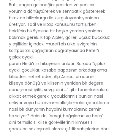
Batı, pagan geleneğini yeniden ve yeni bir
yorumla dönüştürerek ve sempatik göstererek
biraz da bilimkurgu ile kurgulayarak yeniden
üretiyor. Tatil ve kitap konusunu tartışırken
Heidi’nin hikâyesine bir başka yerden yeniden
bakmak gerek. Kitap Alpler, göller, uçsuz bucaksız
y eşillikler içindeki müreffeh ülke İsviçre’nin
kartpostalı çağrıştıran coğrafyasında Peter’i
çıplak ayaklı
gören Heidi’nin hikayesini anlatır. Burada “çıplak
ayaklı çocuklar, kasaba papazının arkadaşı ama
kiliseden nefret eden Alp Amca, amcanın
kiliseye dönüşü ve kilisenin yeniden bir değere
dönüşmesi, iyilik, sevgi dini …” gibi tanımlamalara
dikkat etmek gerek. Çocuklarımız bunları nasıl
anlıyor veya bu kavramsallaştırmalar çocuklarda
nasıl bir dünyanın hayalini kurmalarına zemin
hazırlıyor? Heidi’de, “sevgi, bağışlama ve barış”
dini temsilcisi kilise görevlilerinin kimsesiz
çocukları sözleşmeli olarak çiftlik sahiplerine dört