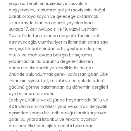
yaşama tercihlerini, siyasî ve sosyolojik
değişimlerini, toplumun gelişim seviyesini doğal
olarak ortaya koyan ve geleceğe aktarılmak
üzere kayda alan en önemli yayınlardandır.
Burada 17. asır Avrupa’sı ile 19. yüzyıl Osmanlı
Devleti’nde tanık olunan dergicilik tarihini not
etmeyeceğiz. Cumhuriyet'in ilanından sonra sayı
ve çeşitlilik bakımından artış gösteren dergiler,
nitelik ve muhtevada belirgin bir sıçrama
yapamadılar. Bu durumu değerlendirirken
dönemin ekonomik yetersizliklerini de göz
önünde bulundurmak gerek. Savaştan çıkan ülke
insanının siyasî, fikrî, mizahî ve en çok da edebî
gücünü görme bakımından bu dönemin dergileri
ayrı bir önem arz eder.
Edebiyat, kültür ve düşünce hayatımızda 30’lu ve
40’lı yıllara oranla 1950’li yıllar ve sonrası dergicilik
açısından zengin bir tarih aralığı olarak karşımıza
çıkar. Bu yıllarda İstanbul ve Ankara aydınları
arasında fikrî, ideolojik ve edebî bakımdan