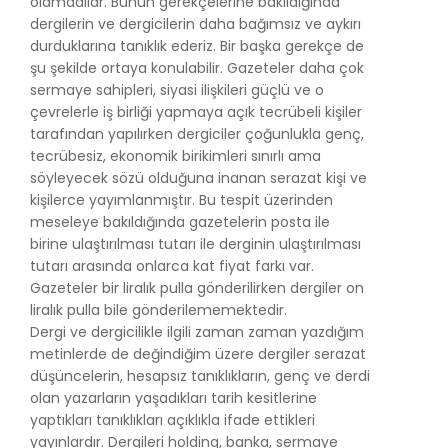
olamadılar. Bunun gerekçelerine bakıldığında
dergilerin ve dergicilerin daha bağımsız ve aykırı
durduklarına tanıklık ederiz. Bir başka gerekçe de
şu şekilde ortaya konulabilir. Gazeteler daha çok
sermaye sahipleri, siyasi ilişkileri güçlü ve o
çevrelerle iş birliği yapmaya açık tecrübeli kişiler
tarafından yapılırken dergiciler çoğunlukla genç,
tecrübesiz, ekonomik birikimleri sınırlı ama
söyleyecek sözü olduğuna inanan serazat kişi ve
kişilerce yayımlanmıştır. Bu tespit üzerinden
meseleye bakıldığında gazetelerin posta ile
birine ulaştırılması tutarı ile derginin ulaştırılması
tutarı arasında onlarca kat fiyat farkı var.
Gazeteler bir liralık pulla gönderilirken dergiler on
liralık pulla bile gönderilememektedir.
Dergi ve dergicilikle ilgili zaman zaman yazdığım
metinlerde de değindiğim üzere dergiler serazat
düşüncelerin, hesapsız tanıklıkların, genç ve derdi
olan yazarların yaşadıkları tarih kesitlerine
yaptıkları tanıklıkları açıklıkla ifade ettikleri
yayınlardır. Dergileri holding, banka, sermaye