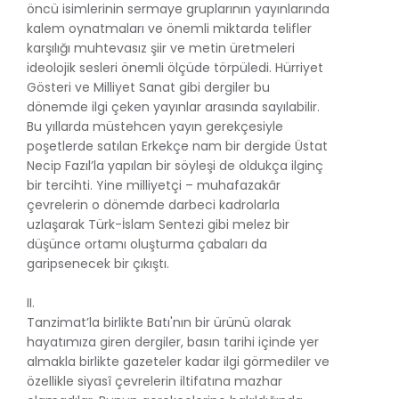
öncü isimlerinin sermaye gruplarının yayınlarında
kalem oynatmaları ve önemli miktarda telifler
karşılığı muhtevasız şiir ve metin üretmeleri
ideolojik sesleri önemli ölçüde törpüledi. Hürriyet
Gösteri ve Milliyet Sanat gibi dergiler bu
dönemde ilgi çeken yayınlar arasında sayılabilir.
Bu yıllarda müstehcen yayın gerekçesiyle
poşetlerde satılan Erkekçe nam bir dergide Üstat
Necip Fazıl’la yapılan bir söyleşi de oldukça ilginç
bir tercihti. Yine milliyetçi – muhafazakâr
çevrelerin o dönemde darbeci kadrolarla
uzlaşarak Türk-İslam Sentezi gibi melez bir
düşünce ortamı oluşturma çabaları da
garipsenecek bir çıkıştı.
II.
Tanzimat’la birlikte Batı'nın bir ürünü olarak
hayatımıza giren dergiler, basın tarihi içinde yer
almakla birlikte gazeteler kadar ilgi görmediler ve
özellikle siyasî çevrelerin iltifatına mazhar