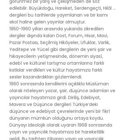
görünmez bir yarış ve çekişmeden de söz
edilebilir. Büyükdoğu, Hareket, Serdengeçti, Hilâl …
dergileri bu tarihlerde yayımlanan ve bir kısmı
ekol haline gelen yayınlar olmuştur.
1950-1960 yılları arasında yukarıda zikredilen
dergiler dışında kalan Dost, Forum, Hisar, Mavi,
Pazar Postası, Seçilmiş Hikâyeler, Ufuklar, Varlık,
Yeditepe ve Yücel gibi dergilerin de yeni şair ve
hikayecilerin yetişmesinde, dönemin siyasî,
edebî ve kültürel tartışma ortamlarına farklı
katkılar verdikleri ve kültür hayatımıza farklı
sesler kazandırdıkları gözlemlendi.
1960 sonrasında kendilerini açıklıkla Müslüman
olarak niteleyen yazar, şair, düşünce adamları ve
yayıncılar hayatımıza girdi. Diriliş, Edebiyat,
Mavera ve Düşünce dergileri Türkiye’deki
düşünce ve edebiyat çevrelerinde yeni bir fikrî
dünyanın mümkün olduğunu ortaya koydu.
Dünyayı ideolojik olarak uyaran 1968 sonrasında
yayın ve yayıncılık hayatımıza bir hareketlilik
geldi. Bu tarihten itibaren yayın ve yayıncılık