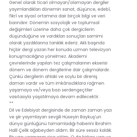
Genel olarak ticari olmayan/olamayan dergiler
yayımlandıkları dönemin sanat, düşünce, edebî,
fikrî ve siyasî ortamına dair birçok bilgi ve veri
barındırır. Dönemin sosyolojik ve toplumsal
değişimleri üzerine daha çok dergicilerin
düşündüğüne ve vardıkları sonuçları samimi
olarak yazdıklarına tanıklık ederiz. Aklı başında
hiçbir dergi yazarı her konuda uzman televizyon
konuşmacılığına yönelmez. Akademi
çevrelerinde yapılan tez çalışmalarının ekserisi
dönem ve dönem dergilerine dair çalışmalardır.
Çünkü dergilerin ahlaki ve soylu bir direniş
damarı vardır ve tüm imkânsızlıklara rağmen
yaşamaya ve/veya bazı serdengeçtiler
vasıtasıyla yaşatılmaya devam edilecektir.
**
Dil ve Edebiyat dergisinde de zaman zaman yazı
ve şiir yayımlayan sevgili Hüseyin Baykuş’un
dünya günlüğünü tamamladığı haberini İbrahim
Halil Çelik ağabeyden aldım. Bir süre sessiz kaldık.
Bir yazı yazmasını rica ettim. O da birkaç yazı ve