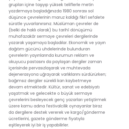
grupları içine taşıyıp yüksek teliflerle metin
yazdırmaya başladığınızda 1980 sonrası sol
düşünce çevrelerinin maruz kaldığı fikrî sefalete
süratle yuvarlanırsınız. Müslüman çevreler de
(belki de haklı olarak) bu tarihî dönüşümü
muhafazakâr sermaye çevreleri dergilerinde
yazarak yaşamaya başladılar. Ekonomik ve yayın
dağıtım gücünü uhdelerinde bulunduran
çevrelerin yayınlarında kurumun reklam ve
okuyucu pastasını da paylaşan dergiler zaman
içerisinde pervasızlaşarak ve muhtevada
dejenerasyona uğrayarak varlıklarını sürdürürken;
bağımsız dergiler sürekli kan kaybetmeye
devam etmektedir. Kültür, sanat ve edebiyatı
yaşatmak ve gelecekte o büyük sermaye
çevrelerini besleyecek genç yazarları yetiştirmek
üzere kamu adına festivalcilik oynayanlar biraz
da dergilere destek vererek ve kargo/gönderme
ücretlerini, gazete gönderme fiyatıyla
eşitleyerek iyi bir iş yapabilirler.