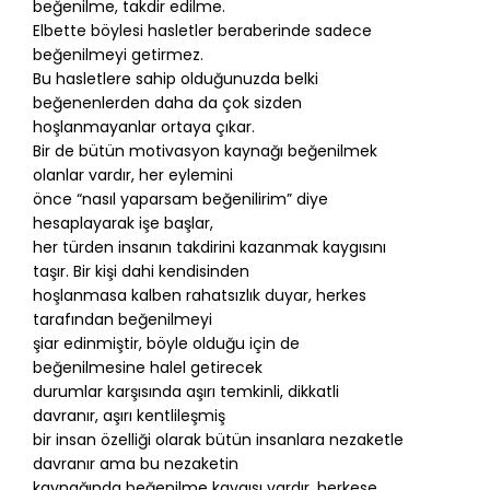
beğenilme, takdir edilme.
Elbette böylesi hasletler beraberinde sadece
beğenilmeyi getirmez.
Bu hasletlere sahip olduğunuzda belki
beğenenlerden daha da çok sizden
hoşlanmayanlar ortaya çıkar.
Bir de bütün motivasyon kaynağı beğenilmek
olanlar vardır, her eylemini
önce “nasıl yaparsam beğenilirim” diye
hesaplayarak işe başlar,
her türden insanın takdirini kazanmak kaygısını
taşır. Bir kişi dahi kendisinden
hoşlanmasa kalben rahatsızlık duyar, herkes
tarafından beğenilmeyi
şiar edinmiştir, böyle olduğu için de
beğenilmesine halel getirecek
durumlar karşısında aşırı temkinli, dikkatli
davranır, aşırı kentlileşmiş
bir insan özelliği olarak bütün insanlara nezaketle
davranır ama bu nezaketin
kaynağında beğenilme kaygısı vardır, herkese