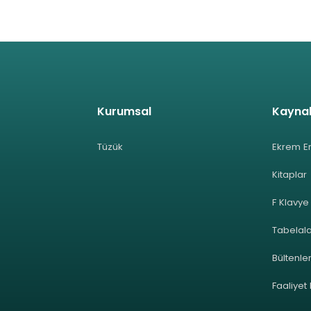
Kurumsal
Kayna
Tüzük
Ekrem E
Kitaplar
F Klavye
Tabelal
Bültenle
Faaliyet