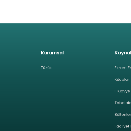
Kurumsal
Kayna
Tüzük
Ekrem E
Kitaplar
F Klavye
Tabelal
Bültenle
Faaliyet