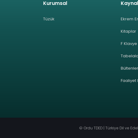
Kurumsal
Kayna
Tüzük
Ekrem E
Kitaplar
F Klavye
Tabelal
Bültenle
Faaliyet
© Ordu TDED | Türkiye Dil ve Ed