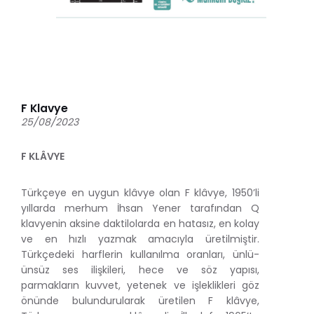
F Klavye
25/08/2023
F KLÂVYE
Türkçeye en uygun klâvye olan F klâvye, 1950’li
yıllarda merhum İhsan Yener tarafından Q
klavyenin aksine daktilolarda en hatasız, en kolay
ve en hızlı yazmak amacıyla üretilmiştir.
Türkçedeki harflerin kullanılma oranları, ünlü-
ünsüz ses ilişkileri, hece ve söz yapısı,
parmakların kuvvet, yetenek ve işleklikleri göz
önünde bulundurularak üretilen F klâvye,