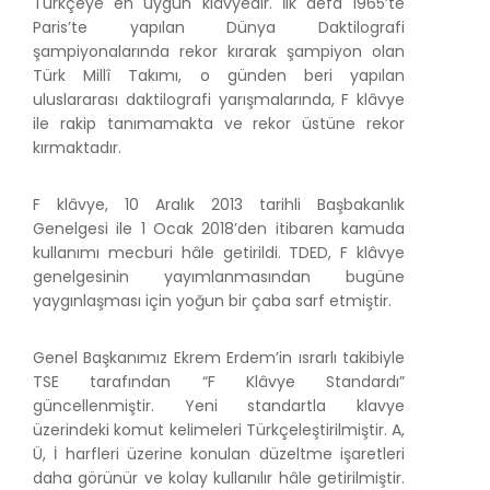
Türkçeye en uygun klâvyedir. İlk defa 1965’te
Paris’te yapılan Dünya Daktilografi
şampiyonalarında rekor kırarak şampiyon olan
Türk Millî Takımı, o günden beri yapılan
uluslararası daktilografi yarışmalarında, F klâvye
ile rakip tanımamakta ve rekor üstüne rekor
kırmaktadır.
F klâvye, 10 Aralık 2013 tarihli Başbakanlık
Genelgesi ile 1 Ocak 2018’den itibaren kamuda
kullanımı mecburi hâle getirildi. TDED, F klâvye
genelgesinin yayımlanmasından bugüne
yaygınlaşması için yoğun bir çaba sarf etmiştir.
Genel Başkanımız Ekrem Erdem’in ısrarlı takibiyle
TSE tarafından “F Klâvye Standardı”
güncellenmiştir. Yeni standartla klavye
üzerindeki komut kelimeleri Türkçeleştirilmiştir. A,
Ü, İ harfleri üzerine konulan düzeltme işaretleri
daha görünür ve kolay kullanılır hâle getirilmiştir.